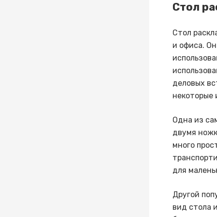
Стол ра
Стол раскл
и офиса. О
использова
использова
деловых вс
некоторые 
Одна из са
двумя ножк
много прос
транспорти
для малень
Другой поп
вид стола 