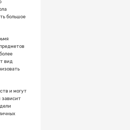
ю
ола
ть большое
рьмя
 предметов
более
т вид
низовать
ств и могут
и зависит
одели
личных