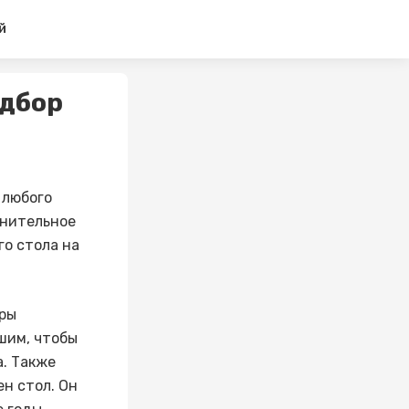
й
одбор
 любого
лнительное
го стола на
еры
шим, чтобы
а. Также
н стол. Он