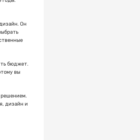
 годы.
дизайн. Он
выбрать
бственные
ать бюджет.
этому вы
 решением.
я, дизайн и