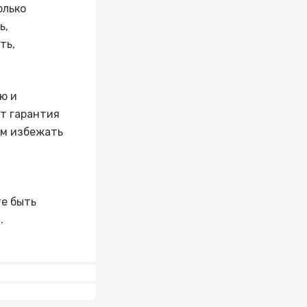
олько
ь,
ть,
ю и
ет гарантия
ам избежать
те быть
.