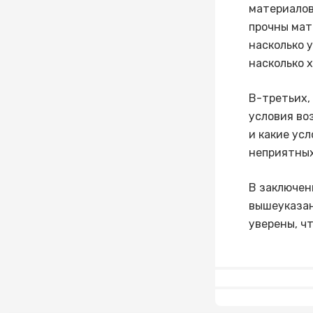
материалов
прочны мат
насколько 
насколько 
В-третьих,
условия во
и какие ус
неприятных
В заключен
вышеуказан
уверены, ч