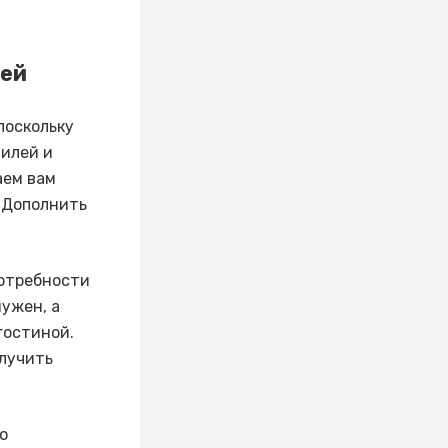
лей
поскольку
илей и
аем вам
. Дополнить
потребности
ужен, а
гостиной.
олучить
о