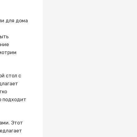
ли для дома
быть
ение
смотрим
ой стол с
длагает
гко
о подходит
ами. Этот
редлагает