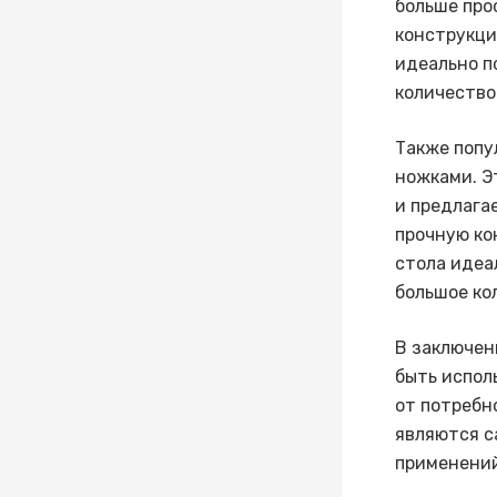
больше про
конструкци
идеально п
количество
Также попу
ножками. Э
и предлага
прочную ко
стола идеа
большое ко
В заключен
быть испол
от потребн
являются с
применений