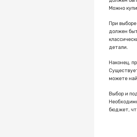
должен быт
Можно куп
При выборе
должен быт
классическ
детали.
Наконец, п
Существует
можете най
Выбор и по
Необходимо
бюджет, чт