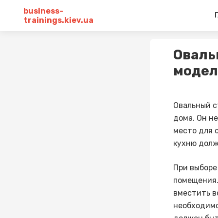
business-
trainings.kiev.ua
Оваль
модел
Овальный с
дома. Он н
место для 
кухню долж
При выборе
помещения
вместить в
необходимо