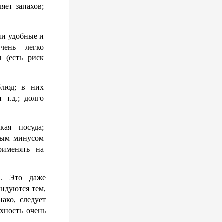
ет запахов; 
и удобные и 
ень легко 
(есть риск 
люд; в них 
т.д.; долго 
ая посуда; 
ным минусом 
именять на 
. Это даже 
ндуются тем, 
ко, следует 
хность очень 