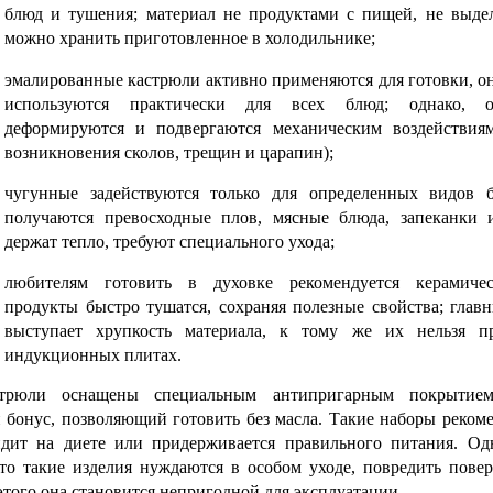
блюд и тушения; материал не продуктами с пищей, не выделя
можно хранить приготовленное в холодильнике;
эмалированные кастрюли активно применяются для готовки, он
используются практически для всех блюд; однако, оч
деформируются и подвергаются механическим воздействиям 
возникновения сколов, трещин и царапин);
чугунные задействуются только для определенных видов б
получаются превосходные плов, мясные блюда, запеканки и 
держат тепло, требуют специального ухода;
любителям готовить в духовке рекомендуется керамическ
продукты быстро тушатся, сохраняя полезные свойства; глав
выступает хрупкость материала, к тому же их нельзя пр
индукционных плитах.
трюли оснащены специальным антипригарным покрытием
бонус, позволяющий готовить без масла. Такие наборы рекоме
идит на диете или придерживается правильного питания. Одна
то такие изделия нуждаются в особом уходе, повредить повер
 этого она становится непригодной для эксплуатации.