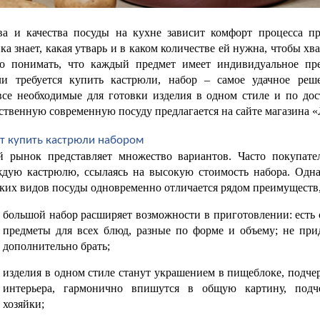
ва и качества посуды на кухне зависит комфорт процесса при
ка знает, какая утварь и в каком количестве ей нужна, чтобы хват
о понимать, что каждый предмет имеет индивидуальное пред
ли требуется купить кастрюли, набор – самое удачное реш
все необходимые для готовки изделия в одном стиле и по дост
ественную современную посуду предлагается на сайте магазина «
т купить кастрюли набором
 рынок представляет множество вариантов. Часто покупате
ждую кастрюлю, ссылаясь на высокую стоимость набора. Однак
ьких видов посуды одновременно отличается рядом преимуществ,
большой набор расширяет возможности в приготовлении: есть 
предметы для всех блюд, разные по форме и объему; не прид
дополнительно брать;
изделия в одном стиле станут украшением в пищеблоке, подчер
интерьера, гармонично впишутся в общую картину, подче
хозяйки;