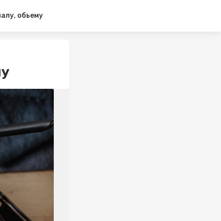
алу, обьему
му