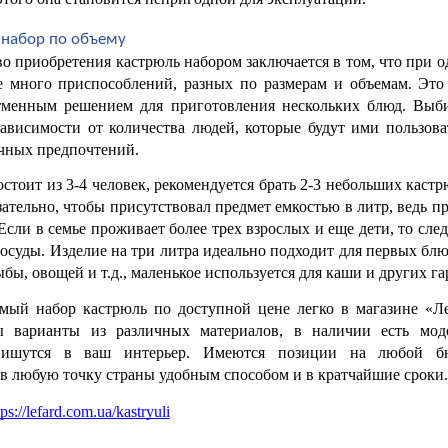
 набор по объему
 приобретения кастрюль набором заключается в том, что при о
е много приспособлений, разных по размерам и объемам. Это у
тменным решением для приготовления нескольких блюд. Выби
зависимости от количества людей, которые будут ими пользоват
ичных предпочтений.
остоит из 3-4 человек, рекомендуется брать 2-3 небольших кастр
язательно, чтобы присутствовал предмет емкостью в литр, ведь пр
 Если в семье проживает более трех взрослых и еще дети, то следу
осуды. Изделие на три литра идеально подходит для первых блюд
рыбы, овощей и т.д., маленькое используется для каши и других г
мый набор кастрюль по доступной цене легко в магазине «Леф
ы варианты из различных материалов, в наличии есть моде
пишутся в ваш интерьер. Имеются позиции на любой бюд
 в любую точку страны удобным способом и в кратчайшие сроки.
tps://lefard.com.ua/kastryuli