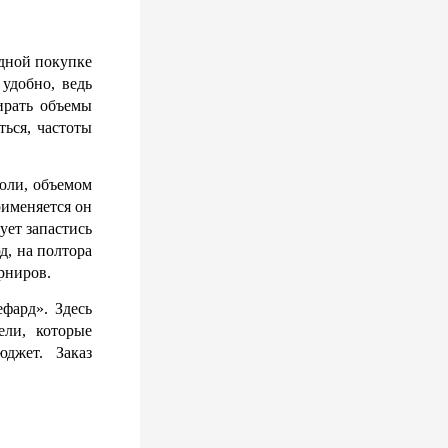
дной покупке 
добно, ведь 
рать объемы 
ься, частоты 
юли, объемом 
именяется он 
ет запастись 
, на полтора 
арниров.
ард». Здесь 
ли, которые 
жет. Заказ 
 