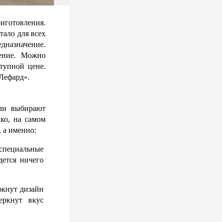
готовления. 
ало для всех 
назначение. 
ение. Можно 
упной цене. 
Лефард». 
ли выбирают 
о, на самом 
 а именно:
специальные 
ется ничего 
кнут дизайн 
ркнут вкус 