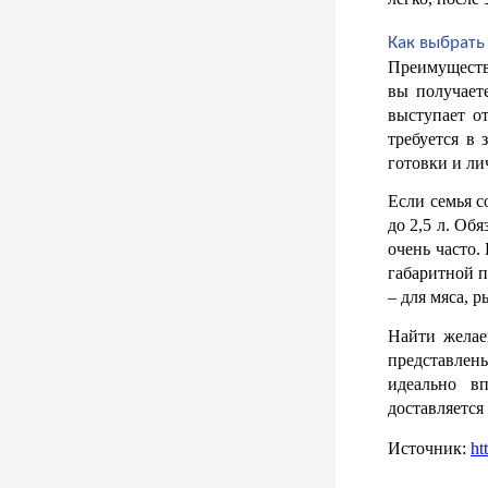
Как выбрать
Преимущество
вы получает
выступает о
требуется в 
готовки и л
Если семья с
до 2,5 л. Об
очень часто.
габаритной п
– для мяса, 
Найти желае
представлен
идеально в
доставляется
Источник: 
ht