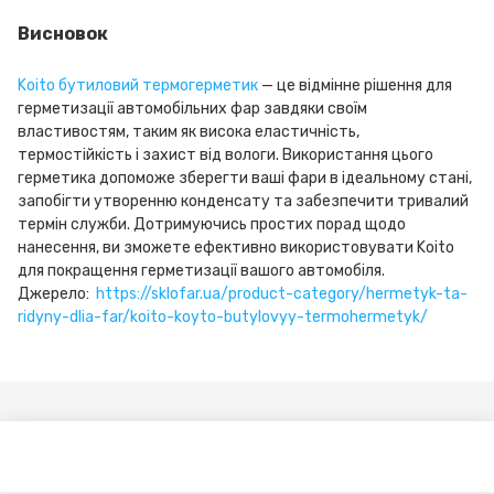
Висновок
Koito бутиловий термогерметик
— це відмінне рішення для
герметизації автомобільних фар завдяки своїм
властивостям, таким як висока еластичність,
термостійкість і захист від вологи. Використання цього
герметика допоможе зберегти ваші фари в ідеальному стані,
запобігти утворенню конденсату та забезпечити тривалий
термін служби. Дотримуючись простих порад щодо
нанесення, ви зможете ефективно використовувати Koito
для покращення герметизації вашого автомобіля.
Джерело:
https://sklofar.ua/product-category/hermetyk-ta-
ridyny-dlia-far/koito-koyto-butylovyy-termohermetyk/