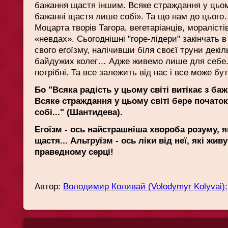
бажання щастя іншим. Всяке страждання у цьому
бажанні щастя лише собі». Та що нам до цьог
Моцарта творів Тагора, вегетаріанців, мораліст
«невдах». Сьогоднішні "горе-лідери" закінчать в
свого егоїзму, налічивши біля своєї труни декіл
байдужих колег… Адже живемо лише для себе...
потрібні. Та все залежить від нас і все може бу
Бо "Всяка радість у цьому світі витікає з б
Всяке страждання у цьому світі бере почато
собі..." (Шантидева).
Егоїзм - ось найстрашніша хвороба розуму, 
щастя... Альтруїзм - ось ліки від неї, які жи
праведному серці!
Автор:
Володимир Коливай (Volodymyr Kolyvai):