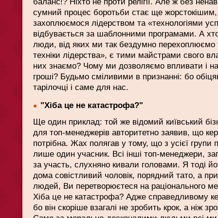
баланс!? Ніхто не проти релігії. Але ж без нена
сумний процес боротьби стає ще жорстокішим,
захоплюємося лідерством та «технологіями усп
відбувається за шаблонними програмами. А хто 
люди, від яких ми так бездумно перехоплюємо т
техніки лідерства», є тими майстрами свого в
них знаємо? Чому ми дозволяємо впливати і на
гроші? Будьмо сміливими в признанні: бо обіця
тарілочці і саме для нас.
"Хіба це не катастрофа?"
Ще один приклад: той же відомий київський бізн
для топ-менеджерів авторитетно заявив, що кері
потрібна. Жах полягав у тому, що з усієї групи 
лише один учасник. Всі інші топ-менеджери, з
за участь, слухняно кивали головами. Я тоді йо
дома совістливий чоловік, порядний тато, а п
людей, Ви перетворюєтеся на раціонального ме
Хіба це не катастрофа? Адже справедливому кер
бо він скоріше взагалі не зробить крок, а ніж зр
Саме за морально-досконалими людьми всі ми 