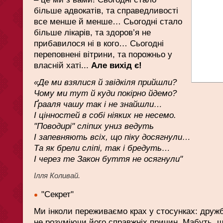
більше адвокатів, та справедливості
все менше й менше… Сьогодні стало
більше лікарів, та здоров’я не
прибавилося ні в кого… Сьогодні
переповнені вітрини, та порожньо у
власній хаті...
Але вихід є!
«Де ми взялися й звідкіля прийшли?
Чому ми тут й куди покірно йдемо?
Ґрааля чашу так і не знайшли…
І цінностей в собі ніяких не несемо.
"Поводирі" сліпих униз ведуть
І запевняють всіх, що піку досягнули…
Та як брели сліпі, так і бредуть…
І через те Закон буття не осягнули"
Ілля Коливай.
"Секрет"
Ми інколи переживаємо крах у стосунках: дружбі, 
не розуміючи його справжніх причин. Мабуть, 