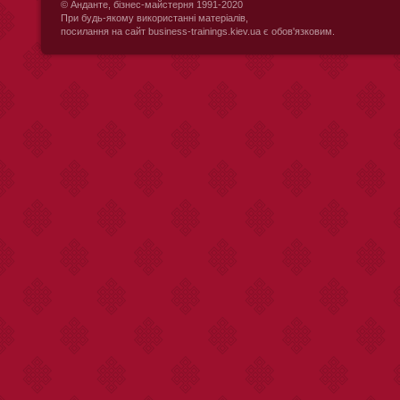
© Анданте, бізнес-майcтерня 1991-2020
При будь-якому використанні матеріалів,
посилання на сайт business-trainings.kiev.ua є обов'язковим.