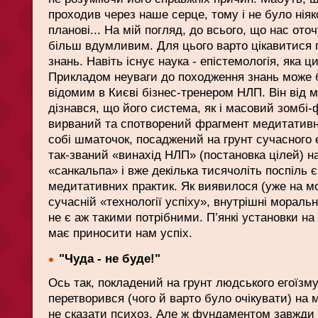
проходив через наше серце, тому і не було ніяк
планові... На мій погляд, до всього, що нас ото
більш вдумливим. Для цього варто цікавитися
знань. Навіть існує наука - епістемологія, яка ц
Прикладом неуваги до походження знань може 
відомим в Києві бізнес-тренером НЛП. Він від 
дізнався, що його система, як і масовий зомбі-
вирваний та спотворений фрагмент медитативн
собі шматочок, посаджений на грунт сучасного е
так-званий «винахід НЛП» (постановка цілей) н
«санкальпа» і вже декілька тисячоліть поспіль 
медитативних практик. Як виявилося (уже на м
сучасній «технології успіху», внутрішні моральн
не є аж такими потрібними. П’янкі установки на у
має приносити нам успіх.
"Чуда - не буде!"
Ось так, покладений на грунт людського егоїзму
перетворився (чого й варто було очікувати) на
не сказати психоз. Але ж фундаментом завжди 