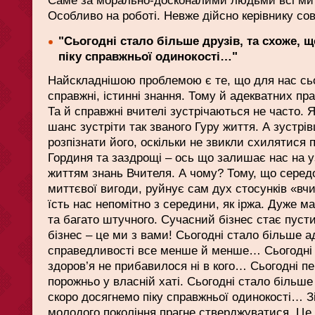
Особливо на роботі. Невже дійсно керівнику сов
"Сьогодні стало більше друзів, та схоже, 
піку справжньої одинокості…"
Найскладнішою проблемою є те, що для нас сьо
справжні, істинні знання. Тому й адекватних пра
Та й справжні вчителі зустрічаються не часто. 
шанс зустріти так званого Гуру життя. А зустрів
розпізнати його, оскільки не звикли схилятися 
Гординя та заздрощі – ось що залишає нас на уз
життям знань Вчителя. А чому? Тому, що середо
миттєвої вигоди, руйнує сам дух стосунків «вч
їсть нас непомітно з середини, як іржа. Дуже м
та багато штучного. Сучасний бізнес стає пуст
бізнес – це ми з вами! Сьогодні стало більше ад
справедливості все менше й менше… Сьогодні с
здоров’я не прибавилося ні в кого… Сьогодні пе
порожньо у власній хаті. Сьогодні стало більше
скоро досягнемо піку справжньої одинокості… Зі
молодого покоління прагне стверджуватися. Це,