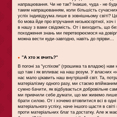
напрацювання. Чи не так? Інакше, чуда - не буд
таким напрацюванням, коли більшість сучасних
успіх індивідуума лише в зовнішньому світі? Це
бо мова йде про втручання низькосортної, хоч і
в нашу з вами свідомість. От і виходить, що б
походження знань ми перетворюємося на довірл
можна вести куди-завгодно, навіть до прірви…
"А хто ж вчить?"
В погоні за "успіхом" (грошима та владою) нам 
що там і як впливає на наш розум. У власних «
нас мало цікавить наш внутрішній світ. Та, пот
матеріалізму одного разу, ми стаємо впійманим
сумно бачити, як відбувається добровільне сам
ми привчили себе думати, що ми живемо лише 
брати силою. От і хочемо втовпитися всі в одні й
матеріального успіху, наче іншого щастя в світі 
проти матеріальних благ та достатку. Але ж ма