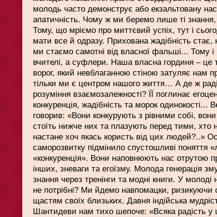
молодь часто демонструє або екзальтовану наст
апатичність. Чому ж ми беремо лише ті знання, 
Тому, що мріємо про миттєвий успіх, тут і сьог
мати все й одразу. Прихована жадібність стає,
ми стаємо самотні від власної фальші... Тому і 
вчителі, а суфлери. Наша власна гординя – це 
ворог, який невблаганною стіною затуляє нам пр
тільки ми є центром нашого життя… А де ж раді
розуміння взаємозалежності? ЇЇ поглинає егоцен
конкуренція, жадібність та морок одинокості...
говорив: «Вони конкурують з рівними собі, вони
стоїть нижче них та плазують перед тими, хто
настане хоч якась користь від цих людей?..» О
саморозвитку підмінило спустошливі поняття «
«конкуренція». Вони наповнюють нас отрутою п
інших, зневаги та егоїзму. Молода генерація з
знання через тренінги та модні книги. У молоді
не потрібні? Ми йдемо навпомацки, ризикуючи 
щастям своїх близьких. Давня індійська мудріс
Шантидеви нам тихо шепоче: «Всяка радість у ц