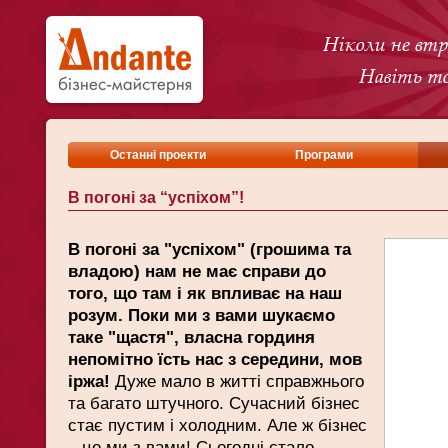
Останні проекти
Програми
В погоні за “успіхом”!
В погоні за "успіхом" (грошима та
владою) нам не має справи до
того, що там і як впливає на наш
розум. Поки ми з вами шукаємо
таке "щастя", власна гординя
непомітно їсть нас з середини, мов
іржа!
Дуже мало в житті справжнього
та багато штучного. Сучасний бізнес
стає пустим і холодним. Але ж бізнес
– це ми з вами! Сьогодні стало